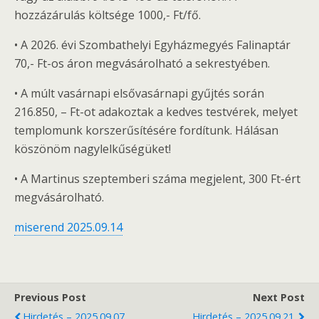
hozzázárulás költsége 1000,- Ft/fő.
• A 2026. évi Szombathelyi Egyházmegyés Falinaptár
70,- Ft-os áron megvásárolható a sekrestyében.
• A múlt vasárnapi elsővasárnapi gyűjtés során
216.850, – Ft-ot adakoztak a kedves testvérek, melyet
templomunk korszerűsítésére fordítunk. Hálásan
köszönöm nagylelkűségüket!
• A Martinus szeptemberi száma megjelent, 300 Ft-ért
megvásárolható.
miserend 2025.09.14
Previous Post
Next Post
Hirdetés – 2025.09.07.
Hirdetés – 2025.09.21.