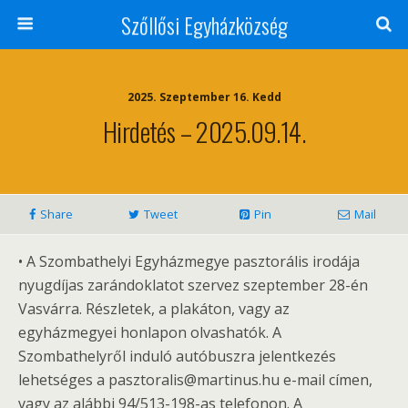
Szőllősi Egyházközség
2025. Szeptember 16. Kedd
Hirdetés – 2025.09.14.
Share
Tweet
Pin
Mail
• A Szombathelyi Egyházmegye pasztorális irodája
nyugdíjas zarándoklatot szervez szeptember 28-én
Vasvárra. Részletek, a plakáton, vagy az
egyházmegyei honlapon olvashatók. A
Szombathelyről induló autóbuszra jelentkezés
lehetséges a pasztoralis@martinus.hu e-mail címen,
vagy az alábbi 94/513-198-as telefonon. A